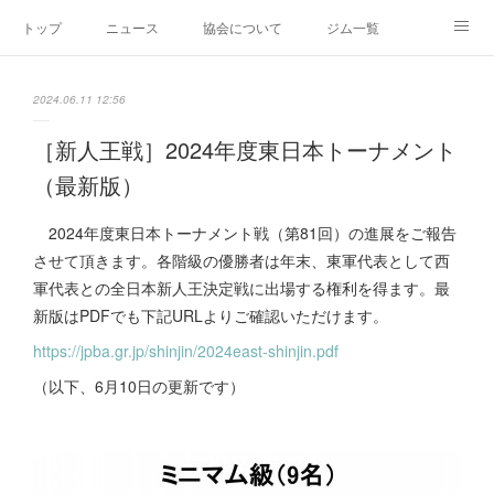
トップ
ニュース
協会について
ジム一覧
新人王戦
新規加盟ジム募集
お問い合わせ
2024.06.11 12:56
グッズ
［新人王戦］2024年度東日本トーナメント
（最新版）
2024年度東日本トーナメント戦（第81回）の進展をご報告
させて頂きます。各階級の優勝者は年末、東軍代表として西
軍代表との全日本新人王決定戦に出場する権利を得ます。最
新版はPDFでも下記URLよりご確認いただけます。
https://jpba.gr.jp/shinjin/2024east-shinjin.pdf
（以下、6月10日の更新です）