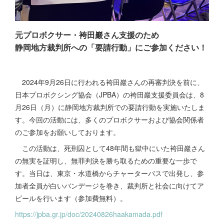
元プロボクサー・袴田巖さん支援のため
静岡地方裁判所への「要請行動」にご参加ください！
2024年9月26日に行われる袴田巖さんの再審判決を前に、
日本プロボクシング協会（JPBA）の袴田巖支援委員会は、8
月26日（月）に静岡地方裁判所での要請行動を実施いたしま
す。今回の活動には、多くのプロボクサーおよび協会関係者
のご参加をお願いしております。
この活動は、死刑囚として48年間も獄中にいた袴田巖さん
の無実を証明し、無罪判決を勝ち取るための重要な一歩で
す。当日は、東京・水道橋からチャーターバスで出発し、参
加者全員が白いバンデージを巻き、裁判所と社会に向けてア
ピールを行います（参加費無料）。
https://jpba.gr.jp/doc/20240826haakamada.pdf