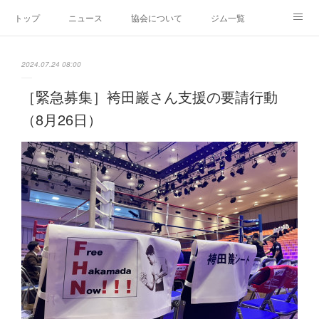
トップ
ニュース
協会について
ジム一覧
新人王戦
新規加盟ジム募集
お問い合わせ
2024.07.24 08:00
グッズ
［緊急募集］袴田巖さん支援の要請行動
（8月26日）