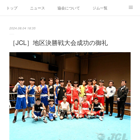
トップ
ニュース
協会について
ジム一覧
新人王戦
新規加盟ジム募集
お問い合わせ
2024.08.04 18:35
グッズ
［JCL］地区決勝戦大会成功の御礼