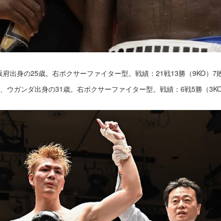
大阪府出身の25歳。右ボクサーファイター型。戦績：21戦13勝（9KO）7
1日、ウガンダ出身の31歳。右ボクサーファイター型。戦績：6戦5勝（3K