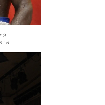
敗1分
O）1敗