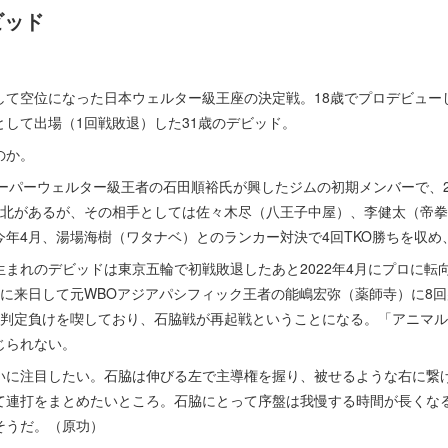
ビッド
て空位になった日本ウェルター級王座の決定戦。18歳でプロデビューし
して出場（1回戦敗退）した31歳のデビッド。
のか。
ーパーウェルター級王者の石田順裕氏が興したジムの初期メンバーで、25
敗北があるが、その相手としては佐々木尽（八王子中屋）、李健太（帝
年4月、湯場海樹（ワタナベ）とのランカー対決で4回TKO勝ちを収め
まれのデビッドは東京五輪で初戦敗退したあと2022年4月にプロに転
月に来日して元WBOアジアパシフィック王者の能嶋宏弥（薬師寺）に8回
回判定負けを喫しており、石脇戦が再起戦ということになる。「アニマ
じられない。
に注目したい。石脇は伸びる左で主導権を握り、被せるような右に繋
て連打をまとめたいところ。石脇にとって序盤は我慢する時間が長くな
そうだ。（原功）