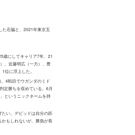
た石脇と、2021年東京五
歳にしてキャリア7年、21
拳）、近藤明広（一力）、豊
、1位に浮上した。
向。4戦目でウガンダのミド
判定勝ちを収めている。6月
ル」というニックネームを持
げたい。デビッドは自分の距
るかもしれないが、勝負が長