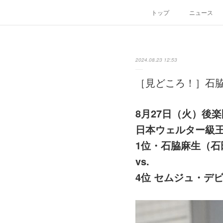
トップ
ニュース
2024.08.23 12:53
［見どころ！］石脇
8月27日（火）後
日本ウェルター級
1位・石脇麻生（石
vs.
4位 セムジュ・デ