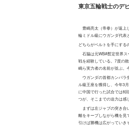
東京五輪戦士のデ
豊嶋亮太（帝拳）が返上し
輪ミドル級にウガンダ代表と
どちらがベルトを手にする
石脇は元WBA暫定世界ス
戦を経験している。7度の
嶋ら実力者の名前が並ぶ。今
ウガンダの首都カンパラ生
ル級王座を獲得し、今年3
に中国で行った試合では8
つが、そこまでの迫力は感
まずは左ジャブの突き合い
離をキープしながら機を見
引けば勝機は広がっていき