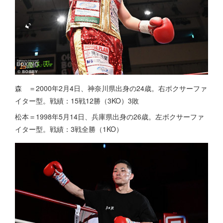
森 ＝2000年2月4日、神奈川県出身の24歳。右ボクサーファ
イター型。戦績：15戦12勝（3KO）3敗
松本＝1998年5月14日、兵庫県出身の26歳。左ボクサーファ
イター型。戦績：3戦全勝（1KO）