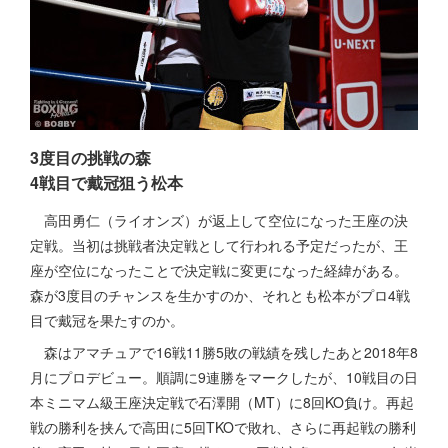
3度目の挑戦の森
4戦目で戴冠狙う松本
高田勇仁（ライオンズ）が返上して空位になった王座の決
定戦。当初は挑戦者決定戦として行われる予定だったが、王
座が空位になったことで決定戦に変更になった経緯がある。
森が3度目のチャンスを生かすのか、それとも松本がプロ4戦
目で戴冠を果たすのか。
森はアマチュアで16戦11勝5敗の戦績を残したあと2018年8
月にプロデビュー。順調に9連勝をマークしたが、10戦目の日
本ミニマム級王座決定戦で石澤開（MT）に8回KO負け。再起
戦の勝利を挟んで高田に5回TKOで敗れ、さらに再起戦の勝利