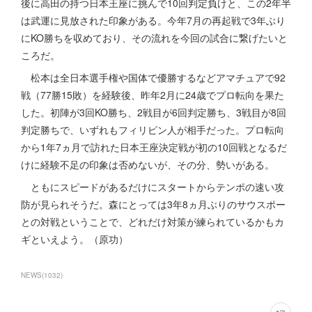
後に高田の持つ日本王座に挑んで10回判定負けと、この2年半
は武運に見放された印象がある。今年7月の再起戦で3年ぶり
にKO勝ちを収めており、その流れを今回の試合に繋げたいと
ころだ。
松本は全日本選手権や国体で優勝するなどアマチュアで92
戦（77勝15敗）を経験後、昨年2月に24歳でプロ転向を果た
した。初陣が3回KO勝ち、2戦目が6回判定勝ち、3戦目が8回
判定勝ちで、いずれもフィリピン人が相手だった。プロ転向
から1年7ヵ月で訪れた日本王座決定戦が初の10回戦となるだ
けに経験不足の印象は否めないが、その分、勢いがある。
ともにスピードがあるだけにスタートからテンポの速い攻
防が見られそうだ。森にとっては3年8ヵ月ぶりのサウスポー
との対戦ということで、どれだけ対策が練られているかもカ
ギといえよう。（原功）
NEWS
(
1032
)