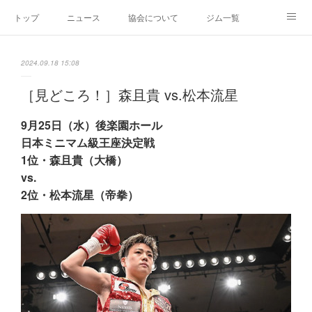
トップ
ニュース
協会について
ジム一覧
新人王戦
新規加盟ジム募集
お問い合わせ
2024.09.18 15:08
グッズ
［見どころ！］森且貴 vs.松本流星
9月25日（水）後楽園ホール
日本ミニマム級王座決定戦
1位・森且貴（大橋）
vs.
2位・松本流星（帝拳）