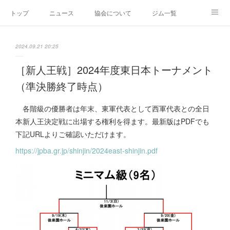
トップ
ニュース
協会について
ジム一覧
新人王戦
新規加盟ジム募集
お問い合わせ
2024.09.21 20:25
グッズ
［新人王戦］2024年度東日本トーナメント
（準決勝終了時点）
各階級の優勝者は年末、東軍代表として西軍代表との全日
本新人王決定戦に出場する権利を得ます。最新版はPDFでも
下記URLよりご確認いただけます。
https://jpba.gr.jp/shinjin/2024east-shinjin.pdf