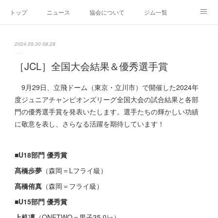
トップ
ニュース
協会について
ジム一覧
新人王戦
新規加盟ジム募集
お問い合わせ
2024.09.30 08:28
グッズ
［JCL］全国大会結果＆優秀選手賞
9月29日、立飛ドーム（東京・立川市）で開催した2024年
度ジュニアチャンピオンズリーグ全国大会の試合結果と各部
門の優秀選手賞を発表いたします。選手たちの輝かしい功績
に敬意を表し、さらなる活躍を期待しています！
■
U18部門 優秀賞
髙橋歩夢
（森岡＝Lフライ級）
髙橋侑真
（森岡＝フライ級）
■
U15部門 優秀賞
上机凜
（ONETWO＝男子35.0㎏）