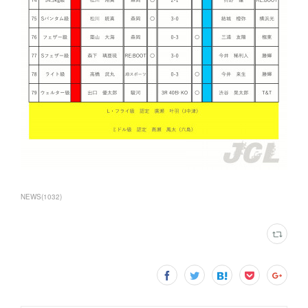
NEWS
(
1032
)