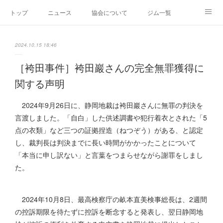
トップ
ニュース
協会について
ジム一覧
新人王戦
新規加盟ジム募集
お問い合わせ
2024.10.15 18:46
グッズ
［袴田事件］袴田巖さんの完全無罪獲得に
関する声明
2024年9月26日に、静岡地裁は袴田巖さんに無罪の判決を
言渡しました。「自白」した供述調書や犯行着衣とされた「5
点の衣類」など三つの証拠捏造（ねつぞう）がある、と認定
し、裁判長は判決までに長い時間がかかったことについて
「本当に申し訳ない」と言葉をつまらせながら謝罪をしまし
た。
2024年10月8日、最高検察庁の畝本直美検事総長は、2週間
の控訴期限を待たずに控訴を断念すると発表し、翌日静岡地