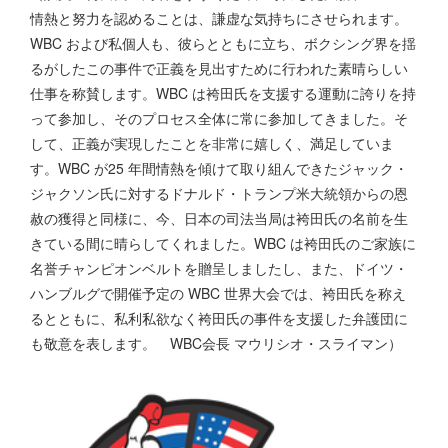
情熱と努力を認めることは、謙虚な気持ちにさせられます。
WBC および私個人も、彼らとともに立ち、ボクシング界を揺
るがしたこの事件で正義を見出すために行われた素晴らしい
仕事を称賛します。WBC は袴田氏を支援する運動に誇りを持
って参加し、そのプロセス全体に常に参加してきました。そ
して、正義が実現したことを非常に嬉しく、満足していま
す。WBC が25 年間情熱を傾けて取り組んできたジャック・
ジャクソン氏に対するドナルド・トランプ米大統領からの恩
赦の獲得と同様に、今、日本の司法当局は袴田氏の名前を生
きている間に晴らしてくれました。WBC は袴田氏のご家族に
名誉チャンピオンベルトを贈呈しましたし、また、ドイツ・
ハンブルグで開催予定の WBC 世界大会では、袴田氏を称え
るとともに、私利私欲なく袴田氏の事件を支援した弁護団に
も敬意を表します。 WBC会長 マウリシオ・スライマン）