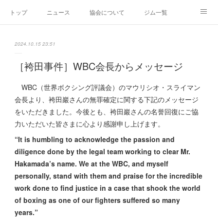
トップ
ニュース
協会について
ジム一覧
新人王戦
新規加盟ジム募集
お問い合わせ
2024.10.15 23:51
グッズ
［袴田事件］WBC会長からメッセージ
WBC（世界ボクシング評議会）のマウリシオ・スライマン
会長より、袴田巖さんの無罪確定に関する下記のメッセージ
をいただきました。今後とも、袴田巖さんの名誉回復にご協
力いただいた皆さまに心より感謝申し上げます。
“It is humbling to acknowledge the passion and
diligence done by the legal team working to clear Mr.
Hakamada’s name. We at the WBC, and myself
personally, stand with them and praise for the incredible
work done to find justice in a case that shook the world
of boxing as one of our fighters suffered so many
years.”