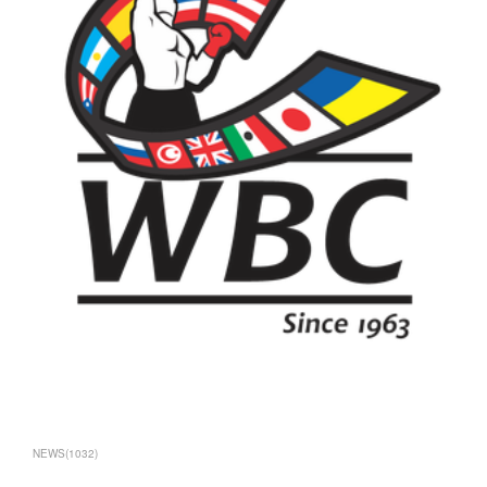
NEWS
(
1032
)