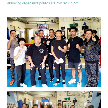
airboxing.org/results/pdf/results_241020_b.pdf