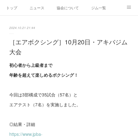
トップ
ニュース
協会について
ジム一覧
新人王戦
新規加盟ジム募集
お問い合わせ
2024.10.21 21:44
グッズ
［エアボクシング］10月20日・アキバジム
大会
初心者から上級者まで
年齢を超えて楽しめるボクシング！
今回は3部構成で35試合（57名）と
エアテスト（7名）を実施しました。
◎結果・詳細
https://www.jpba-