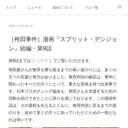
トップ
ニュース
協会について
ジム一覧
新人王戦
新規加盟ジム募集
お問い合わせ
2024.11.09 08:16
グッズ
［袴田事件］漫画『スプリット・デシジョ
ン』続編・第9話
第8話までは［
コチラ
］でご覧いただけます。
袴田巖さんが無罪を勝ち取るまでの長い道のりには、多くの
方々の支援と努力がありました。無罪判決の確定は、事件に
関わったすべての方々にとって、重大な意味を持つ出来事で
す。日本プロボクシング協会も、袴田さんを支援するための
活動を続けてきたことに誇りを感じております。この漫画作
品は、その過程を伝えるとともに、無罪判決に至るまでの道
のりを、改めて多くの方々に知っていただくための一助とな
れば幸いです。