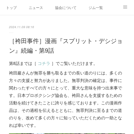
トップ
ニュース
協会について
ジム一覧
新人王戦
新規加盟ジム募集
お問い合わせ
2024.11.09 08:16
グッズ
［袴田事件］漫画『スプリット・デシジョ
ン』続編・第9話
第8話までは［
コチラ
］でご覧いただけます。
袴田巖さんが無罪を勝ち取るまでの長い道のりには、多くの
方々の支援と努力がありました。無罪判決の確定は、事件に
関わったすべての方々にとって、重大な意味を持つ出来事で
す。日本プロボクシング協会も、袴田さんを支援するための
活動を続けてきたことに誇りを感じております。この漫画作
品は、その過程を伝えるとともに、無罪判決に至るまでの道
のりを、改めて多くの方々に知っていただくための一助とな
れば幸いです。