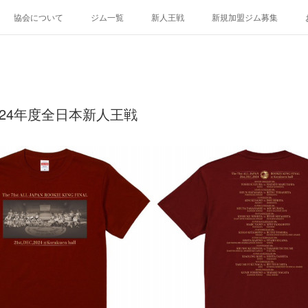
協会について
ジム一覧
新人王戦
新規加盟ジム募集
024年度全日本新人王戦