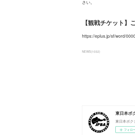
さい。
【観戦チケット】
https://eplus.jp/sf/wo
NEWS
(
1032
)
東日本ボ
東日本ボク
フォロ