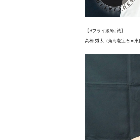
【Sフライ級5回戦】
高橋 秀太（角海老宝石＝東日