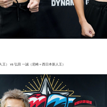
王） vs 弘田 一誠（尼崎＝西日本新人王）