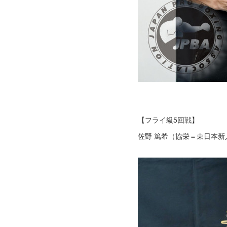
【フライ級5回戦】
佐野 篤希（協栄＝東日本新人