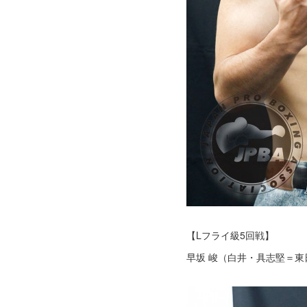
【Lフライ級5回戦】
早坂 峻（白井・具志堅＝東