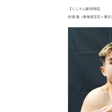
【ミニマム級5回戦】
杉浦 義（角海老宝石＝東日