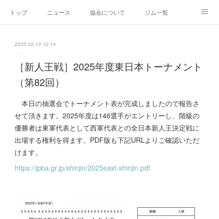
トップ
ニュース
協会について
ジム一覧
新人王戦
新規加盟ジム募集
お問い合わせ
2025.02.10 12:14
グッズ
［新人王戦］2025年度東日本トーナメント
（第82回）
本日の抽選会でトーナメント表が完成しましたので報告さ
せて頂きます。2025年度は146選手がエントリーし、階級の
優勝者は東軍代表として西軍代表との全日本新人王決定戦に
出場する権利を得ます。PDF版も下記URLよりご確認いただ
けます。
https://jpba.gr.jp/shinjin/2025east-shinjin.pdf