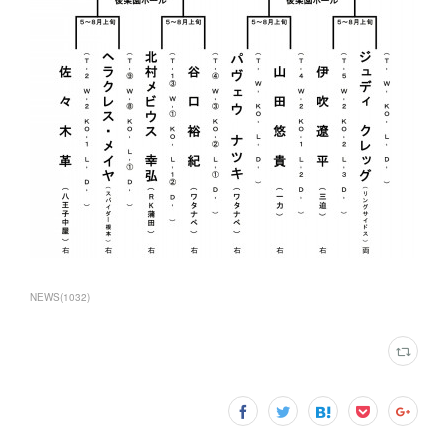
NEWS
(
1032
)