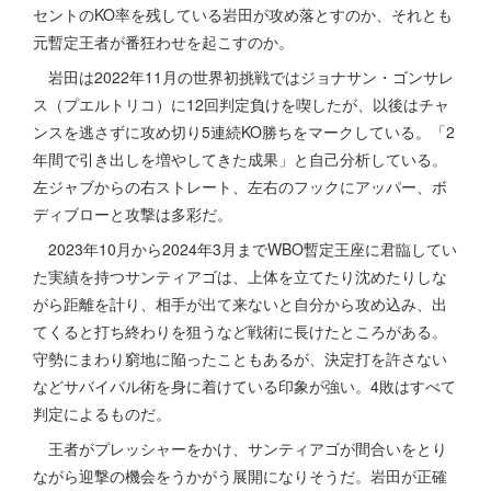
セントのKO率を残している岩田が攻め落とすのか、それとも
元暫定王者が番狂わせを起こすのか。
岩田は2022年11月の世界初挑戦ではジョナサン・ゴンサレ
ス（プエルトリコ）に12回判定負けを喫したが、以後はチャ
ンスを逃さずに攻め切り5連続KO勝ちをマークしている。「2
年間で引き出しを増やしてきた成果」と自己分析している。
左ジャブからの右ストレート、左右のフックにアッパー、ボ
ディブローと攻撃は多彩だ。
2023年10月から2024年3月までWBO暫定王座に君臨してい
た実績を持つサンティアゴは、上体を立てたり沈めたりしな
がら距離を計り、相手が出て来ないと自分から攻め込み、出
てくると打ち終わりを狙うなど戦術に長けたところがある。
守勢にまわり窮地に陥ったこともあるが、決定打を許さない
などサバイバル術を身に着けている印象が強い。4敗はすべて
判定によるものだ。
王者がプレッシャーをかけ、サンティアゴが間合いをとり
ながら迎撃の機会をうかがう展開になりそうだ。岩田が正確