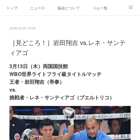
トップ
ニュース
協会について
ジム一覧
新人王戦
新規加盟ジム募集
お問い合わせ
2025.03.09 15:55
グッズ
［見どころ！］岩田翔吉 vs.レネ・サンテ
ィアゴ
3月13日（木）両国国技館
WBO世界ライトフライ級タイトルマッチ
王者・岩田翔吉（帝拳）
vs.
挑戦者・レネ・サンティアゴ（プエルトリコ）