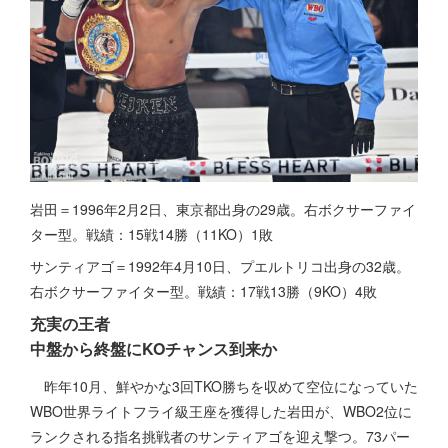
岩田＝1996年2月2日、東京都出身の29歳。右ボクサーファイ
ター型。戦績：15戦14勝（11KO）1敗
サンティアゴ＝1992年4月10日、プエルトリコ出身の32歳。
右ボクサーファイター型。戦績：17戦13勝（9KO）4敗
充実の王者
中盤から終盤にKOチャンス到来か
昨年10月、鮮やかな3回TKO勝ちを収めて空位になっていた
WBO世界ライトフライ級王座を獲得した岩田が、WBO2位に
ランクされる指名挑戦者のサンティアゴを迎え撃つ。73パー