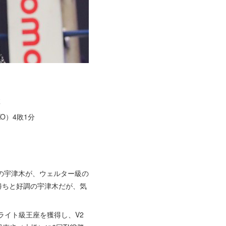
敗
O）4敗1分
の宇津木が、ウェルター級の
勝ちと好調の宇津木だが、気
本ライト級王座を獲得し、V2