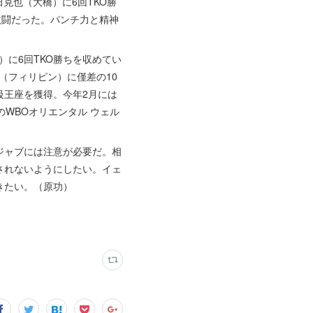
克也（大橋）に6回TKO勝
激闘だった。パンチ力と精神
）に6回TKO勝ちを収めてい
（フィリピン）に僅差の10
級王座を獲得。今年2月には
WBOオリエンタル ウェル
ジャブには注意が必要だ。相
されないようにしたい。イェ
きたい。（原功）