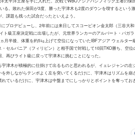
洋太平洋王座を手に入れた。次戦でWBOアジアパシフィック王者の保田
ている。敗れた保田が3度、勝った宇津木も2度のダウンを喫するという
が、課題も残った試合だったといえよう。
月にプロデビューし、2年前には来日してスコーピオン金太郎（三谷大和
 ライト級王座決定戦に出場したが、元世界ランカーのアルバート・パガラ
ヵ月半後、体重を約5㎏上げて空位になっていたIBFアジア ウェルター
・セルバニア（フィリピン）と相手国で対戦して10回TKO勝ち、空位の
回、再びライト級に戻って宇津木に挑むことになった。
宇津木が積極的に仕掛けて出るものと思われるが、イェレジャンの左
いを外しながらテンポよく左を突いてくるだけに、宇津木はリズムを崩
慣れているだけに、宇津木は中盤までにしっかりとポイントを奪ってお