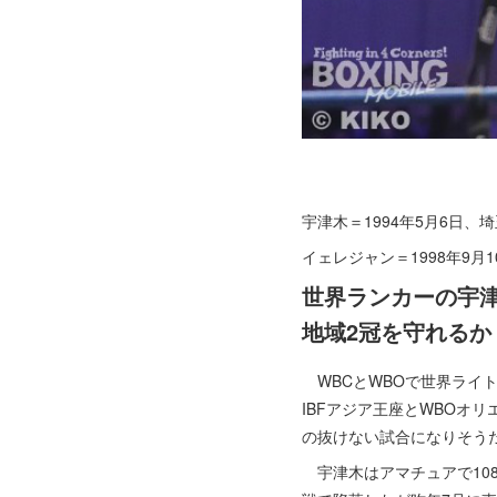
宇津木＝1994年5月6日、
イェレジャン＝1998年9月
世界ランカーの宇
地域2冠を守れるか
WBCとWBOで世界ライ
IBFアジア王座とWBOオ
の抜けない試合になりそう
宇津木はアマチュアで108