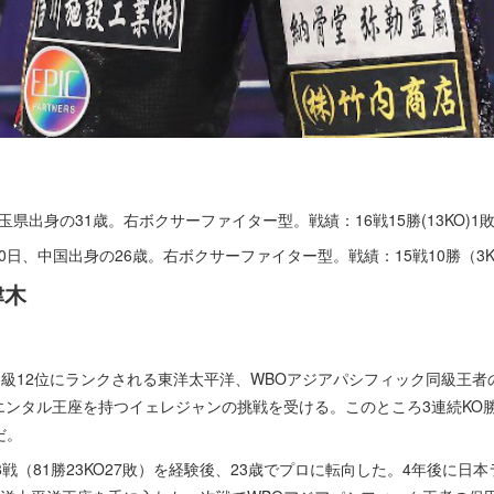
埼玉県出身の31歳。右ボクサーファイター型。戦績：16戦15勝(13KO)1
10日、中国出身の26歳。右ボクサーファイター型。戦績：15戦10勝（3K
津木
ト級12位にランクされる東洋太平洋、WBOアジアパシフィック同級王者
リエンタル王座を持つイェレジャンの挑戦を受ける。このところ3連続KO
だ。
戦（81勝23KO27敗）を経験後、23歳でプロに転向した。4年後に日