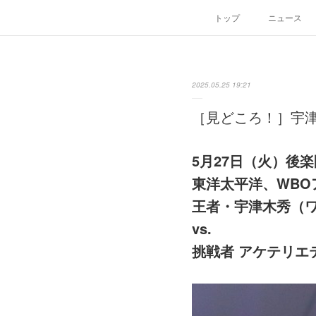
トップ
ニュース
2025.05.25 19:21
［見どころ！］宇津
5月27日（火）後
東洋太平洋、WBO
王者・宇津木秀（
vs.
挑戦者 アケテリエ