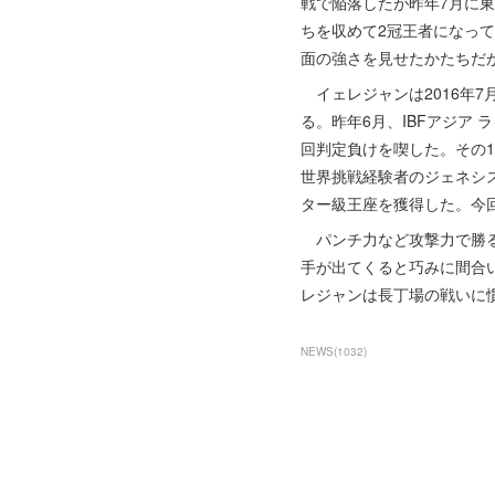
戦で陥落したが昨年7月に東
ちを収めて2冠王者になっ
面の強さを見せたかたちだ
イェレジャンは2016年7
る。昨年6月、IBFアジア
回判定負けを喫した。その1
世界挑戦経験者のジェネシス
ター級王座を獲得した。今
パンチ力など攻撃力で勝る
手が出てくると巧みに間合
レジャンは長丁場の戦いに
NEWS
(
1032
)