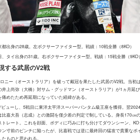
東京都出身の28歳。左ボクサーファイター型。戦績：10戦全勝（8KO）
6日、タイ出身の31歳。右ボクサーファイター型。戦績：15戦全勝（9KO
現する武居のV2戦
ロニー（オーストラリア）を破って戴冠を果たした武居のV2戦。当初は昨
の井上尚弥（大橋）対サム・グッドマン（オーストラリア）が1ヵ月延
を痛めたため再延期になっていた経緯がある。
デビューし、5戦目に東洋太平洋スーパーバンタム級王座を獲得。翌202
は比嘉大吾（志成）との激闘を僅少差の判定で制している。身長170㎝
ストレート。これを顔面、ボディに巧みに打ち分けてダウンシーン、KO
ウン寸前のピンチに陥ったが、比嘉戦では逆に最終回の猛攻で貴重なポ
したものと思われる。