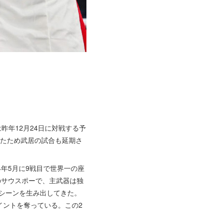
）
年12月24日に対戦する予
びたため武居の試合も延期さ
4年5月に9戦目で世界一の座
のサウスポーで、主武器は独
シーンを生み出してきた。
イントを奪っている。この2