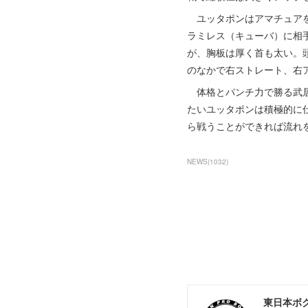
ユッタポンはアマチュアを
ラミレス（キューバ）に相手
が、胸板は厚く首も太い。
のなかで右ストレート、右
体格とパンチ力で勝る武居
たいユッタポンは積極的に
ら戦うことができれば流れ
NEWS
(
1032
)
東日本ボ