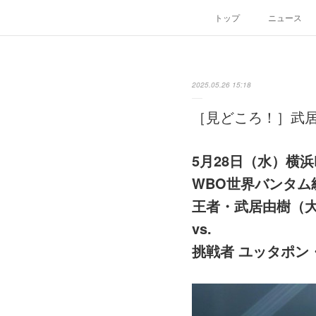
トップ
ニュース
2025.05.26 15:18
［見どころ！］武居
5月28日（水）横浜B
WBO世界バンタム
王者・武居由樹（
vs.
挑戦者 ユッタポン