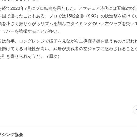
経て2020年7月にプロ転向を果たした。アマチュア時代には五輪2大
国で勝ったこともある。プロでは15戦全勝（9KO）の快進撃を続けてい
頭を小さく振りながらリズムを刻んでタイミングのいい左ジャブを突い
アッパーを強振することが多い。
は前半、ロングレンジで様子を見ながら主導権掌握を狙うものと思わ
仕掛けてくる可能性が高い。武居が挑戦者の左ジャブに惑わされること
を引き寄せられそうだ。（原功）
クシング協会