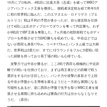
10月にプロ転向。4戦目に比嘉大吾（志成）を破ってWBOア
ジアパシフィック王座を獲得し、挑戦者決定戦を経て昨年5月
に初の世界戦に臨んだ。このエマヌエル・ロドリゲス（プエ
ルトリコ）戦は不利の予想が多かったが、自ら接近戦を仕掛
けて4回には左ボディブローでダウンを奪って判定勝ち。わず
か9戦目でIBF王座を奪取した。7ヵ月後の初防衛戦でもボディ
ブローを炸裂させて7回KO勝ちを収めている。中谷ほどでは
ないが西田も身長170㎝、リーチ173㎝とバンタム級では大柄
だ。世界戦は2度だが、すでに12ラウンドをフルに5度戦い切
った経験を持っており長丁場の戦いも心得ている。
攻撃力では中谷が勝るが、ここ2戦で西田も積極的に中近距
離での戦いを仕掛けており、まずは両王者がどの距離で戦う
選択をするのか注目したい。パンチ力や攻撃の多彩さで上回
る中谷が序盤から主導権を握るようだと一方的な展開になる
可能性もあるが、逆に西田が序盤で先手を取りWBC王者を後
退させる展開に持ち込めれば勝負の行方は分からなくなりそ
うだ。（原功）