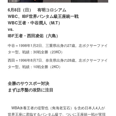
6月8日（日） 有明コロシアム
WBC、IBF世界バンタム級王座統一戦
WBC王者・中谷潤人（M.T）
vs.
IBF王者・西田凌佑（六島）
中谷＝1998年1月2日、三重県出身の27歳。左ボクサーファイ
ター型。戦績：30戦全勝（23KO）
西田＝1996年8月7日、奈良県出身の28歳。左ボクサーファイ
ター型。戦績：10戦全勝（2KO）
全勝のサウスポー対決
まずは序盤の攻防に注目
WBA休養王者の堤聖也（角海老宝石）を含め日本人4人が
世界王座に君臨するバンタム級で、ついに王座統一戦が実現