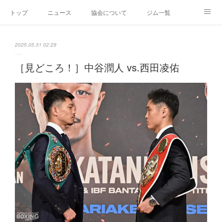
トップ
ニュース
協会について
ジム一覧
新人王戦
新規加盟ジム募集
お問い合わせ
2025.05.31 02:29
グッズ
［見どころ！］中谷潤人 vs.西田凌佑