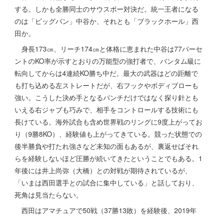
する。しかも全勝同士のサウスポー対決だ。統一王者になる
のは「ビッグバン」中谷か、それとも「ブラックホール」西
田か。
身長173㎝、リーチ174㎝と体格に恵まれた中谷は77パーセ
ントのKO率が示すとおりの万能型の強打者で、バンタム級に
転向してからは4連続KO勝ち中だ。最大の武器はどの距離で
も打ち込める左ストレートだが、右フックやボディブローも
強い。こうした決め手となるパンチだけではなく探り針とも
いえる右ジャブも巧みで、相手をコントロールする技術にも
長けている。海外試合も含め世界戦のリングに9度上がってお
り（9勝8KO）、経験値も上がってきている。競った状態での
後半勝負や打たれ強さなど未知の面もあるが、裏返せばそれ
らを経験しないほど圧勝が続いてきたということでもある。1
年後には井上尚弥（大橋）との対戦が期待されているが、
「いまは西田選手との試合に集中している」と話しており、
死角は見当たらない。
西田はアマチュアで50戦（37勝13敗）を経験後、2019年