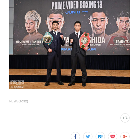
NEWS
(
1032
)