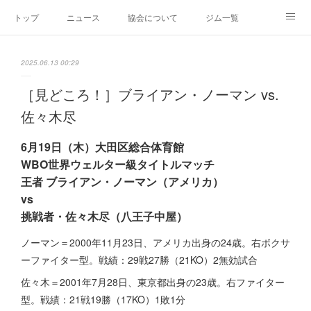
トップ
ニュース
協会について
ジム一覧
新人王戦
新規加盟ジム募集
お問い合わせ
2025.06.13 00:29
グッズ
［見どころ！］ブライアン・ノーマン vs.
佐々木尽
6月19日（木）大田区総合体育館
WBO世界ウェルター級タイトルマッチ
王者 ブライアン・ノーマン（アメリカ）
vs
挑戦者・佐々木尽（八王子中屋）
ノーマン＝2000年11月23日、アメリカ出身の24歳。右ボクサ
ーファイター型。戦績：29戦27勝（21KO）2無効試合
佐々木＝2001年7月28日、東京都出身の23歳。右ファイター
型。戦績：21戦19勝（17KO）1敗1分