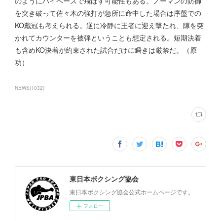
のようにハイペースで飛ばす可能性もある。ノーマンの防御
を突き破って佐々木の強打が急所に命中した場合は序盤での
KO戴冠も考えられる。逆に冷静に王者に迎え撃たれ、隙を突
かれてカウンターを被弾ということも想定される。短期決着
も含めKO決着が約束された試合だけに瞬きは厳禁だ。（原
功）
NEWS
(
1032
)
東日本ボクシング協会
東日本ボクシング協会公式ホームページです。
フォロー