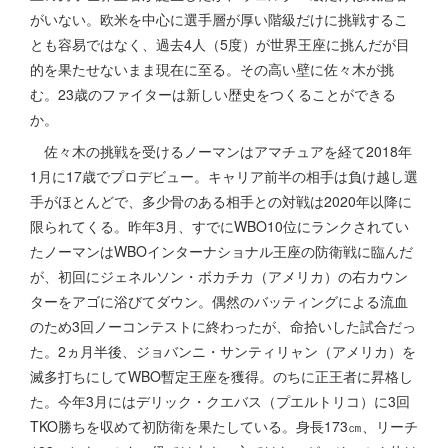
がいない。欧米を中心に選手層が厚い階級だけに挑戦するこ
とも容易ではなく、過去4人（5度）が世界王座に挑んだが目
的を果たせないまま現在に至る。その高い壁に佐々木が挑
む。23歳のファイターは新しい歴史をつくることができる
か。
佐々木の挑戦を受けるノーマンはアマチュアを経て2018年
1月に17歳でプロデビュー。キャリア前半の相手は負け越し選
手がほとんどで、多少骨のある相手との対戦は2020年以降に
限られてくる。昨年3月、すでにWBO10位にランクされてい
たノーマンはWBOインターナショナル王座の防衛戦に臨んだ
が、初回にジェネルソン・ボカチカ（アメリカ）の右カウン
ターをアゴに浴びてダウン。偶然のバッティングによる流血
のため3回ノーコンテストに終わったが、命拾いした試合だっ
た。2ヵ月半後、ジョバンニ・サンティリャン（アメリカ）を
滅多打ちにしてWBO暫定王座を獲得。のちに正王者に昇格し
た。今年3月にはデリック・クエバス（プエルトリコ）に3回
TKO勝ちを収めて初防衛を果たしている。身長173㎝、リーチ