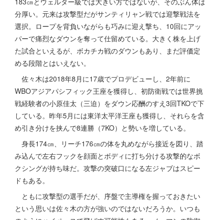
183㎝とウェルター級では大きい方ではないが、そのぶん体は
分厚い。元来は攻撃型だがサンティリャン戦では迎撃戦法を
選択。ロープを背負いながらも巧みに迎え撃ち、10回にアッ
パーで痛烈なダウンを奪って仕留めている。大きく株を上げ
た試合といえるが、ボカチカ戦のダウンもあり、まだ評価定
める段階とはいえない。
佐々木は2018年8月に17歳でプロデビューし、2年前に
WBOアジアパシフィック王座を獲得し、初防衛戦では世界挑
戦経験者の小原佳太（三迫）をダウン応酬のすえ3回TKOで下
している。昨年5月には東洋太平洋王座も獲得し、それらを含
め引き分けを挟んで8連勝（7KO）と勢いを増している。
身長174㎝、リーチ176㎝の体を丸めながら接近を図り、踏
み込んで左右フックを顔面とボディに打ち分ける攻撃的なボ
クシングが持ち味だ。攻撃の突破口になる左ジャブはスピー
ドもある。
ともに攻撃型の選手だが、序盤で主導権を握っておきたい
という思いは佐々木の方が強いのではないだろうか。いつも