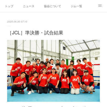
トップ
ニュース
協会について
ジム一覧
新人王戦
新規加盟ジム募集
お問い合わせ
2025.06.30 07:10
グッズ
［JCL］準決勝・試合結果