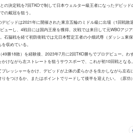
の決定戦を7回TKOで制して日本ウェルター級王者になったデビッドのV
目での戴冠を狙う。
デビッドは2021年に開催された東京五輪のミドル級に出場（1回戦敗
デビューし、4戦目には国内王座を獲得。次戦では来日して元WBOアジ
ち。石脇戦を経て初防衛戦では元日本暫定王者の小畑武尊（ダッシュ東保
ちを収めている。
49勝18敗）を経験後、2023年7月に2回TKO勝ちでプロデビュー。わ
をかけながら左ストレートを狙うサウスポーで、これが初10回戦となる
プレッシャーをかけ、デビッドが上体の柔らかさを生かしながら左右
けりをつけるか、またはポイントでリードして後半を迎えたい。（原功