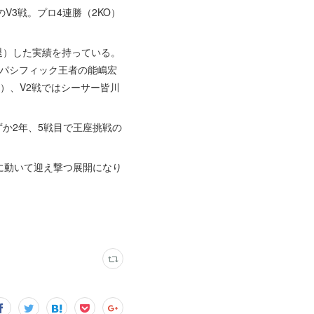
3戦。プロ4連勝（2KO）
退）した実績を持っている。
アパシフィック王者の能嶋宏
）、V2戦ではシーサー皆川
ずか2年、5戦目で王座挑戦の
。
に動いて迎え撃つ展開になり
）