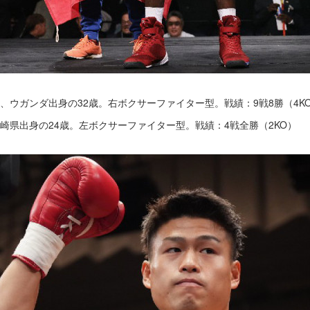
1日、ウガンダ出身の32歳。右ボクサーファイター型。戦績：9戦8勝（4K
、長崎県出身の24歳。左ボクサーファイター型。戦績：4戦全勝（2KO）