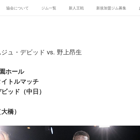
協会について
ジム一覧
新人王戦
新規加盟ジム募集
ュ・デビッド vs. 野上昂生
楽園ホール
タイトルマッチ
デビッド（中日）
（大橋）