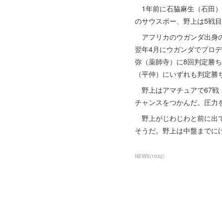
1年前に石脇麻生（石田）と
のサウスポー、野上は5戦
アフリカのウガンダ出身の
翌年4月にウガンダでプロ
弥（薬師寺）に8回判定勝
（平仲）にいずれも判定勝
野上はアマチュアで67戦（
チャンスをつかんだ。圧力
野上がじわじわと前に出て
そうだ。野上は中盤までに
NEWS
(
1032
)