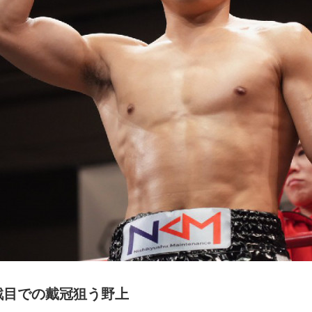
5戦目での戴冠狙う野上