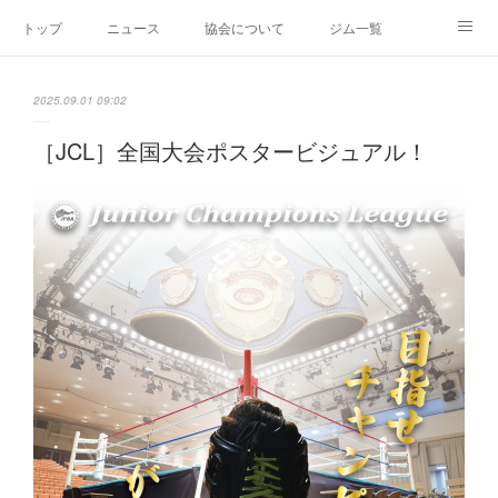
トップ
ニュース
協会について
ジム一覧
新人王戦
新規加盟ジム募集
お問い合わせ
2025.09.01 09:02
グッズ
［JCL］全国大会ポスタービジュアル！