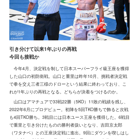
引き分けて以来1年ぶりの再戦
今回も接戦か
今年4月、決定戦を制して日本スーパーフライ級王座を獲得
した山口の初防衛戦。山口と重里は昨年10月、挑戦者決定戦
で拳を交え三者三様のドローという結果に終わっており、こ
れが1年ぶりの再戦となる。どちらが決着をつけるのか。
山口はアマチュアで33戦22勝（5KO）11敗の戦績を残し、
2022年6月にプロデビュー。初陣を5回TKO勝ちで飾ると次戦
も4回TKO勝ち。3戦目には日本ユース王座を獲得した。6戦目
で重里と引き分けたものの勝利者扱いとなり、吉田京太郎
（ワタナベ）との王座決定戦に進出。9回にダウンを喫しはし