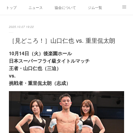
トップ
ニュース
協会について
ジム一覧
新人王戦
新規加盟ジム募集
お問い合わせ
2025.10.07 19:22
グッズ
［見どころ！］山口仁也 vs. 重里侃太朗
10月14日（火）後楽園ホール
日本スーパーフライ級タイトルマッチ
王者・山口仁也（三迫）
vs.
挑戦者・重里侃太朗（志成）