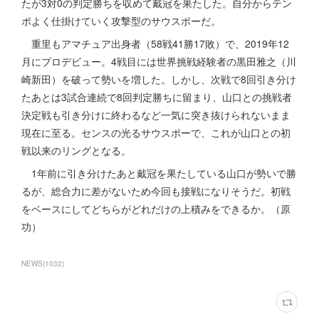
たが3対0の判定勝ちを収めて戴冠を果たした。自分からテン
ポよく仕掛けていく攻撃型のサウスポーだ。
重里もアマチュア出身者（58戦41勝17敗）で、2019年12
月にプロデビュー。4戦目には世界挑戦経験者の黒田雅之（川
崎新田）を破って勢いを増した。しかし、次戦で8回引き分け
たあとは3試合連続で8回判定勝ちに留まり、山口との挑戦者
決定戦も引き分けに終わるなど一気に突き抜けられないまま
現在に至る。センスの光るサウスポーで、これが山口との初
戦以来のリングとなる。
1年前に引き分けたあと戴冠を果たしている山口が勢いで勝
るが、総合力に差がないため今回も接戦になりそうだ。初戦
をベースにしてどちらがどれだけの上積みをできるか。（原
功）
NEWS
(
1032
)