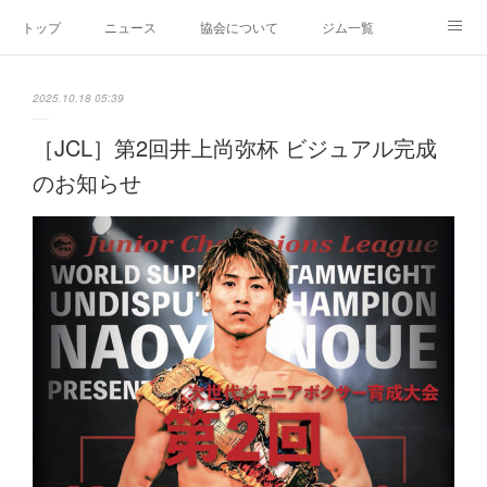
トップ
ニュース
協会について
ジム一覧
新人王戦
新規加盟ジム募集
お問い合わせ
2025.10.18 05:39
グッズ
［JCL］第2回井上尚弥杯 ビジュアル完成
のお知らせ