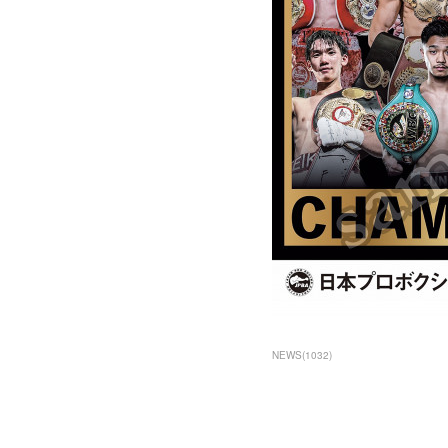
NEWS
(
1032
)