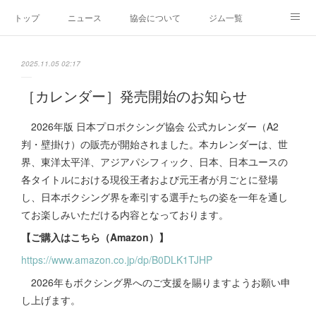
トップ
ニュース
協会について
ジム一覧
新人王戦
新規加盟ジム募集
お問い合わせ
2025.11.05 02:17
グッズ
［カレンダー］発売開始のお知らせ
2026年版 日本プロボクシング協会 公式カレンダー（A2
判・壁掛け）の販売が開始されました。本カレンダーは、世
界、東洋太平洋、アジアパシフィック、日本、日本ユースの
各タイトルにおける現役王者および元王者が月ごとに登場
し、日本ボクシング界を牽引する選手たちの姿を一年を通し
てお楽しみいただける内容となっております。
【ご購入はこちら（Amazon）】
https://www.amazon.co.jp/dp/B0DLK1TJHP
2026年もボクシング界へのご支援を賜りますようお願い申
し上げます。