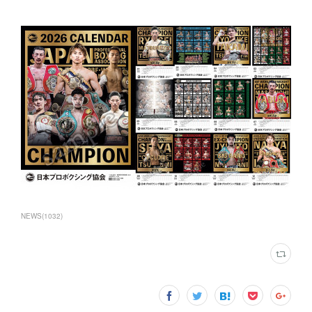
NEWS
(
1032
)