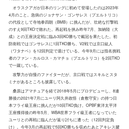
オラスクアガが日本のリングに初めて登場したのは2023年
4月のこと。急病のジョナサン・ゴンサレス（プエルトリコ）
の代役として寺地拳四朗（BMB）に挑んだが、壮絶な打撃戦
のすえ9回TKOで敗れた。再起戦を挟み昨年7月、加納陸（大
成）との王座決定戦に臨み3回KO勝ちで戴冠を果たした。初
防衛戦ではゴンサレスに1回TKO勝ち、V2戦では京口紘人
（ワタナベ）を12回判定で退けている。今年9月には指名挑戦
者のファン・カルロス・カマチョ（プエルトリコ）を2回TKO
で一蹴している。
攻撃力が自慢のファイターだが、京口戦ではスキルとスタ
ミナがあるところも披露している。
桑原はアマチュアを経て2018年5月にプロデビューし、8連
勝後の2021年7月にユーリ阿久井政悟（倉敷守安）の持つ日
本フライ級王座に挑んだが10回TKO負け。OPBF東洋太平洋
王座獲得後の昨年5月、WBA世界フライ級王者になっていた
ユーリとの再戦に臨んだが返り討ちに遭った（12回判定負
け）。今年3月の再起戦で5回KO勝ちを収めたあとアキレス腱