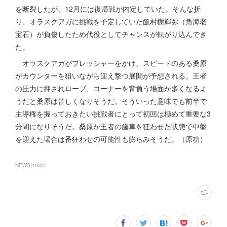
を断裂したが、12月には復帰戦が内定していた。そんな折
り、オラスクアガに挑戦を予定していた飯村樹輝弥（角海老
宝石）が負傷したため代役としてチャンスが転がり込んでき
た。
オラスクアガがプレッシャーをかけ、スピードのある桑原
がカウンターを狙いながら迎え撃つ展開が予想される。王者
の圧力に押されロープ、コーナーを背負う場面が多くなるよ
うだと桑原は苦しくなりそうだ。そういった意味でも前半で
主導権を握っておきたい挑戦者にとって初回は極めて重要な3
分間になりそうだ。桑原が王者の歯車を狂わせた状態で中盤
を迎えた場合は番狂わせの可能性も膨らみそうだ。（原功）
NEWS
(
1032
)