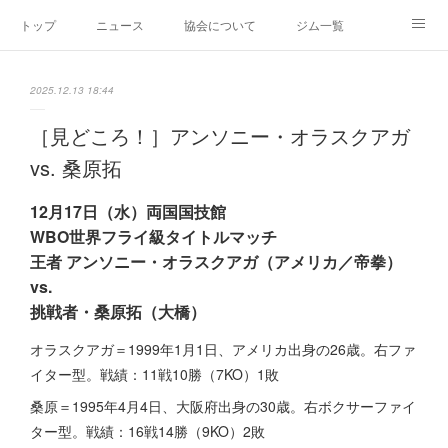
トップ
ニュース
協会について
ジム一覧
新人王戦
新規加盟ジム募集
お問い合わせ
2025.12.13 18:44
グッズ
［見どころ！］アンソニー・オラスクアガ
vs. 桑原拓
12月17日（水）両国国技館
WBO世界フライ級タイトルマッチ
王者 アンソニー・オラスクアガ（アメリカ／帝拳）
vs.
挑戦者・桑原拓（大橋）
オラスクアガ＝1999年1月1日、アメリカ出身の26歳。右ファ
イター型。戦績：11戦10勝（7KO）1敗
桑原＝1995年4月4日、大阪府出身の30歳。右ボクサーファイ
ター型。戦績：16戦14勝（9KO）2敗