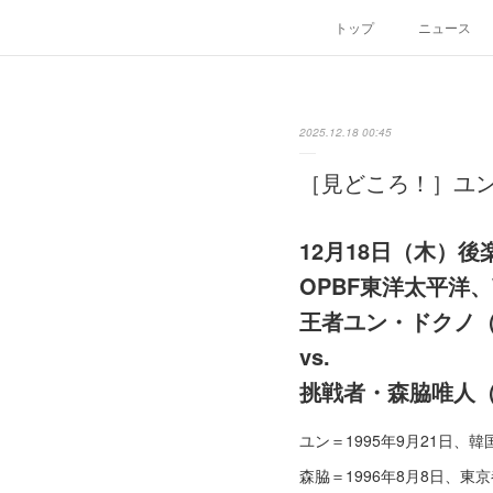
トップ
ニュース
2025.12.18 00:45
［見どころ！］ユン・
12月18日（木）後
OPBF東洋太平洋
王者ユン・ドクノ
vs.
挑戦者
・
森脇唯人
ユン＝1995年9月21日、
森脇＝1996年8月8日、東