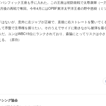
アジアパシフィック王座も手に入れた。この王座は初防衛戦で太尊康輝（一力
月後の再戦で奪回。今年4月にはOPBF東洋太平洋王者の野中悠樹（ミツ
はないが、意外に左ジャブが正確で、直後に右ストレートを繋いでく
して序盤で主導権を握りたい。そのうえでサイドに動きながら被弾を最
うだ。ユンはWBC15位にランクされており、森脇にとってリスクは小
える。（原功）
クシング協会