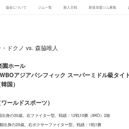
協会について
ジム一覧
新人王戦
新規加盟ジム募集
ドクノ vs. 森脇唯人
楽園ホール
、WBOアジアパシフィック スーパーミドル級タイ
（韓国）
（ワールドスポーツ）
韓国出身の30歳。右ファイター型。戦績：12戦10勝（8KO）2敗
京都出身の29歳。右ボクサーファイター型。戦績：1戦1勝