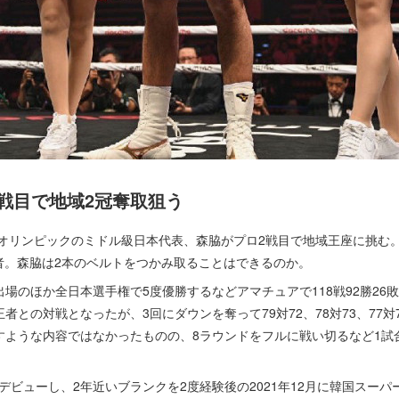
戦目で地域2冠奪取狙う
オリンピックのミドル級日本代表、森脇がプロ2戦目で地域王座に挑む。
者。森脇は2本のベルトをつかみ取ることはできるのか。
のほか全日本選手権で5度優勝するなどアマチュアで118戦92勝26
者との対戦となったが、3回にダウンを奪って79対72、78対73、77対
すような内容ではなかったものの、8ラウンドをフルに戦い切るなど1試
ロデビューし、2年近いブランクを2度経験後の2021年12月に韓国スー