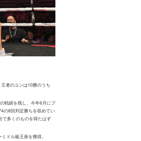
王者のユンは10勝のうち
敗の戦績を残し、今年6月にプ
74の8回判定勝ちを収めてい
合で多くのものを得たはず
パーミドル級王座を獲得。