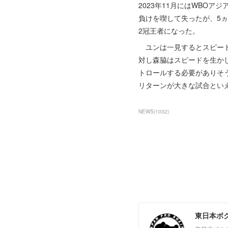
2023年11月にはWBO
負けを喫して失ったが、5ヵ
2冠王者になった。
ユンは一見するとスピード
対し森脇はスピードを生か
トロールする必要がありそ
リターンが大きな試合とい
NEWS
(
1032
)
東日本ボ