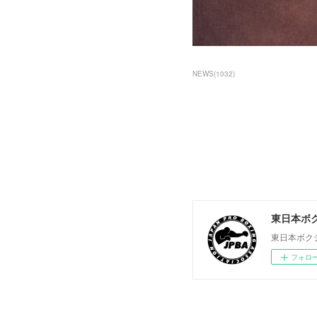
NEWS
(
1032
)
東日本ボ
東日本ボク
フォロ