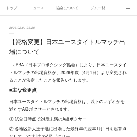
トップ
ニュース
協会について
ジム一覧
新人王戦
新規加盟ジム募集
お問い合わせ
2026.02.01 23:28
グッズ
【資格変更】日本ユースタイトルマッチ出
場について
JPBA（日本プロボクシング協会）により、日本ユースタイ
トルマッチの出場資格が、2026年度（4月1日）より変更され
ることが決定したことを報告いたします。
■主な変更点
日本ユースタイトルマッチの出場資格は、以下のいずれかを
満たすA級ボクサーとされます。
① 試合日時点で24歳未満のA級ボクサー
② 各地区新人王予選に出場した最終年の翌年1月1日を起算点
として、2年以内のA級ボクサー