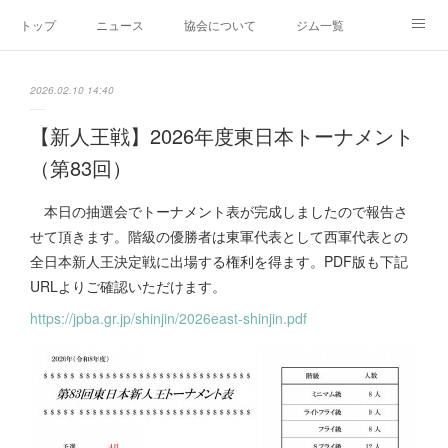
トップ
ニュース
協会について
ジム一覧
新人王戦
新規加盟ジム募集
お問い合わせ
2026.02.10 14:40
グッズ
【新人王戦】2026年度東日本トーナメント
（第83回）
本日の抽選会でトーナメント表が完成しましたので報告さ
せて頂きます。階級の優勝者は東軍代表として西軍代表との
全日本新人王決定戦に出場する権利を得ます。PDF版も下記
URLよりご確認いただけます。
https://jpba.gr.jp/shinjin/2026east-shinjin.pdf