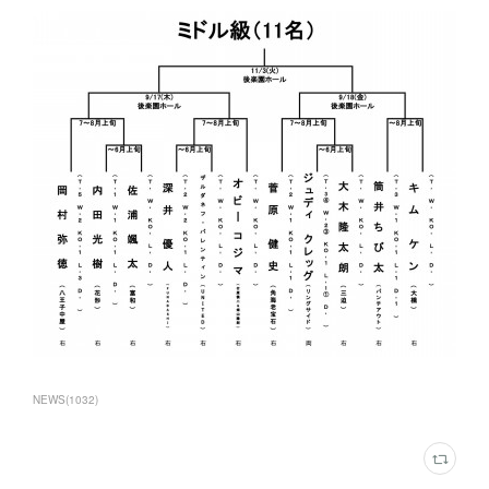
NEWS
(
1032
)