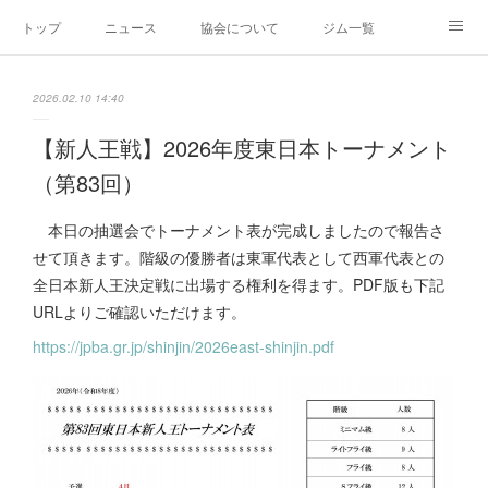
トップ
ニュース
協会について
ジム一覧
新人王戦
新規加盟ジム募集
お問い合わせ
2026.02.10 14:40
グッズ
【新人王戦】2026年度東日本トーナメント
（第83回）
本日の抽選会でトーナメント表が完成しましたので報告さ
せて頂きます。階級の優勝者は東軍代表として西軍代表との
全日本新人王決定戦に出場する権利を得ます。PDF版も下記
URLよりご確認いただけます。
https://jpba.gr.jp/shinjin/2026east-shinjin.pdf