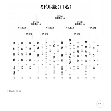
NEWS
(
1032
)