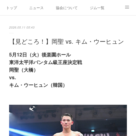
トップ
ニュース
協会について
ジム一覧
新人王戦
新規加盟ジム募集
お問い合わせ
2026.05.11 05:43
グッズ
【見どころ！】岡聖 vs. キム・ウーヒュン
5月12日（火）後楽園ホール
東洋太平洋バンタム級王座決定戦
岡聖（大橋）
vs.
キム・ウーヒュン（韓国）