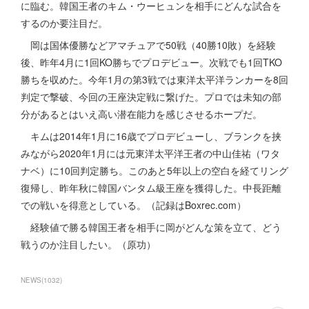
に臨む。韓国王者のキム・ウーヒュンを相手にどんな試合を
するのか要注目だ。
岡は国体優勝などアマチュアで50戦（40勝10敗）を経験
後、昨年4月に1回KO勝ちでプロデビュー。次戦でも1回TKO
勝ちを収めた。今年1月の第3戦では東洋太平洋ランカーを8回
判定で撃破、今回の王座決定戦に繋げた。プロでは未知の部
分があるとはいえ高い潜在能力を感じさせるホープだ。
キムは2014年1月に16歳でプロデビューし、ブランクを挟
みながら2020年1月には元東洋太平洋王者の中山佳祐（ワタ
ナベ）に10回判定勝ち。このあと5年以上の空白を経てリング
復帰し、昨年秋に韓国バンタム級王座を獲得した。中長距離
での戦いを得意としている。（記録はBoxrec.com）
経験値で勝る韓国王者を相手に岡がどんな策を立て、どう
戦うのか注目したい。（原功）
NEWS
(
1032
)