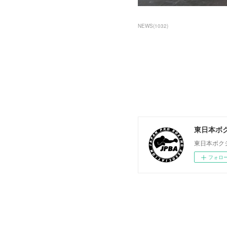
NEWS
(
1032
)
東日本ボ
東日本ボク
フォロ