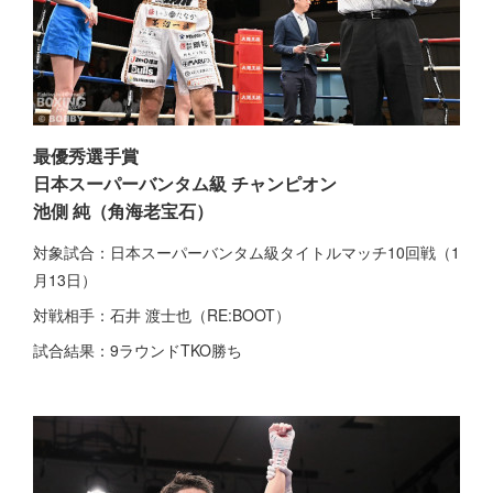
最優秀選手賞
日本スーパーバンタム級 チャンピオン
池側 純（角海老宝石）
対象試合：日本スーパーバンタム級タイトルマッチ10回戦（1
月13日）
対戦相手：石井 渡士也（RE:BOOT）
試合結果：9ラウンドTKO勝ち