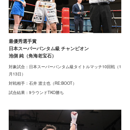
最優秀選手賞
日本スーパーバンタム級 チャンピオン
池側 純（角海老宝石）
対象試合：日本スーパーバンタム級タイトルマッチ10回戦（1
月13日）
対戦相手：石井 渡士也（RE:BOOT）
試合結果：9ラウンドTKO勝ち