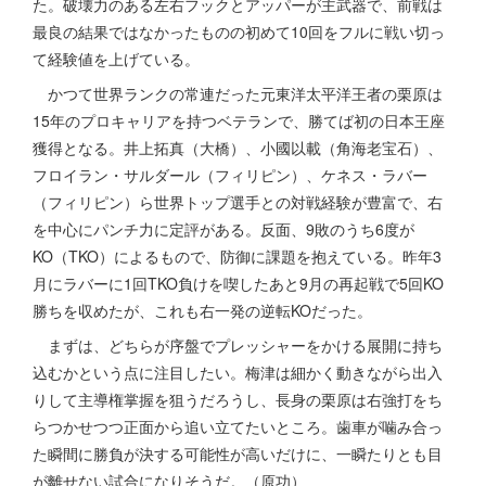
た。破壊力のある左右フックとアッパーが主武器で、前戦は
最良の結果ではなかったものの初めて10回をフルに戦い切っ
て経験値を上げている。
かつて世界ランクの常連だった元東洋太平洋王者の栗原は
15年のプロキャリアを持つベテランで、勝てば初の日本王座
獲得となる。井上拓真（大橋）、小國以載（角海老宝石）、
フロイラン・サルダール（フィリピン）、ケネス・ラバー
（フィリピン）ら世界トップ選手との対戦経験が豊富で、右
を中心にパンチ力に定評がある。反面、9敗のうち6度が
KO（TKO）によるもので、防御に課題を抱えている。昨年3
月にラバーに1回TKO負けを喫したあと9月の再起戦で5回KO
勝ちを収めたが、これも右一発の逆転KOだった。
まずは、どちらが序盤でプレッシャーをかける展開に持ち
込むかという点に注目したい。梅津は細かく動きながら出入
りして主導権掌握を狙うだろうし、長身の栗原は右強打をち
らつかせつつ正面から追い立てたいところ。歯車が噛み合っ
た瞬間に勝負が決する可能性が高いだけに、一瞬たりとも目
が離せない試合になりそうだ。（原功）