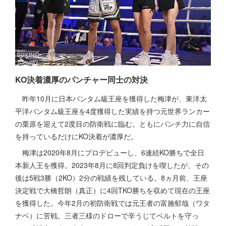
KO決着濃厚のパンチャー同士の対決
昨年10月に日本バンタム級王座を獲得した梅津が、東洋太
平洋バンタム級王座を4度獲得した実績を持つ元世界ランカー
の栗原を迎えて2度目の防衛戦に臨む。ともにパンチ力に自信
を持っているだけにKO決着が濃厚だ。
梅津は2020年8月にプロデビューし、6連続KO勝ちで全日
本新人王を獲得。2023年8月に8回判定負けを喫したが、その
後は5戦3勝（2KO）2分の戦績を残している。8ヵ月前、王座
決定戦で大橋哲朗（真正）に4回TKO勝ちを収めて現在の王座
を獲得した。今年2月の初防衛戦では元王者の富施郁哉（ワタ
ナベ）に苦戦。三者三様のドローで辛うじてベルトを守っ