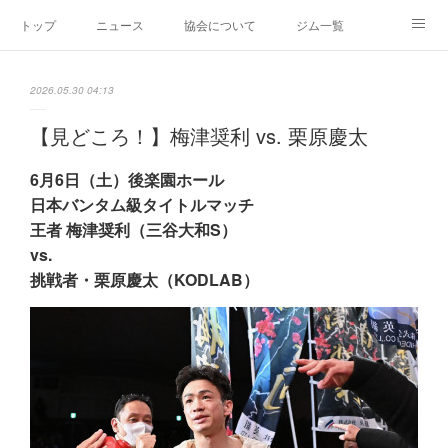
トップ
ニュース
協会について
ジム一覧
新人王戦
新規加盟ジム募集
お問い合わせ
2026.05.30 04:13
グッズ
【見どころ！】梅津奨利 vs. 栗原慶太
6月6日（土）後楽園ホール
日本バンタム級タイトルマッチ
王者 梅津奨利（三谷大和S）
vs.
挑戦者・栗原慶太（KODLAB）