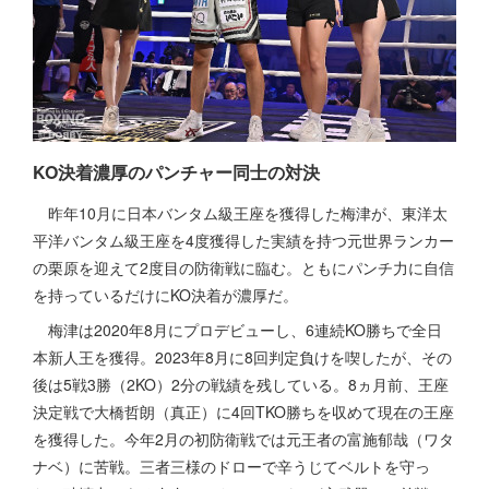
KO決着濃厚のパンチャー同士の対決
昨年10月に日本バンタム級王座を獲得した梅津が、東洋太
平洋バンタム級王座を4度獲得した実績を持つ元世界ランカー
の栗原を迎えて2度目の防衛戦に臨む。ともにパンチ力に自信
を持っているだけにKO決着が濃厚だ。
梅津は2020年8月にプロデビューし、6連続KO勝ちで全日
本新人王を獲得。2023年8月に8回判定負けを喫したが、その
後は5戦3勝（2KO）2分の戦績を残している。8ヵ月前、王座
決定戦で大橋哲朗（真正）に4回TKO勝ちを収めて現在の王座
を獲得した。今年2月の初防衛戦では元王者の富施郁哉（ワタ
ナベ）に苦戦。三者三様のドローで辛うじてベルトを守っ