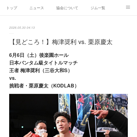
トップ
ニュース
協会について
ジム一覧
新人王戦
新規加盟ジム募集
お問い合わせ
2026.05.30 04:13
グッズ
【見どころ！】梅津奨利 vs. 栗原慶太
6月6日（土）後楽園ホール
日本バンタム級タイトルマッチ
王者 梅津奨利（三谷大和S）
vs.
挑戦者・栗原慶太（KODLAB）