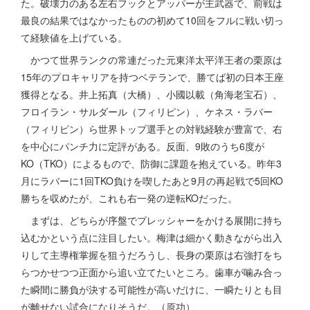
た。破壊力のある左右フックとアッパーが主武器で、前戦は
最良の結果ではなかったものの初めて10回をフルに戦い切っ
て経験値を上げている。
かつて世界ランクの常連だった元東洋太平洋王者の栗原は
15年のプロキャリアを持つベテランで、勝てば初の日本王座
獲得となる。井上拓真（大橋）、小國以載（角海老宝石）、
フロイラン・サルダール（フィリピン）、ケネス・ラバー
（フィリピン）ら世界トップ選手との対戦経験が豊富で、右
を中心にパンチ力に定評がある。反面、9敗のうち6度が
KO（TKO）によるもので、防御に課題を抱えている。昨年3
月にラバーに1回TKO負けを喫したあと9月の再起戦で5回KO
勝ちを収めたが、これも右一発の逆転KOだった。
まずは、どちらが序盤でプレッシャーをかける展開に持ち
込むかという点に注目したい。梅津は細かく動きながら出入
りして主導権掌握を狙うだろうし、長身の栗原は右強打をち
らつかせつつ正面から追い立てたいところ。歯車が噛み合っ
た瞬間に勝負が決する可能性が高いだけに、一瞬たりとも目
が離せない試合になりそうだ。（原功）