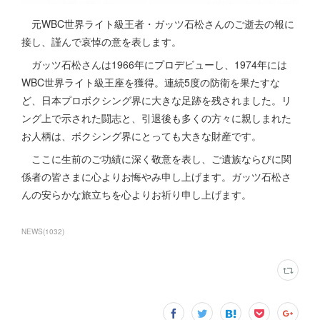
元WBC世界ライト級王者・ガッツ石松さんのご逝去の報に
接し、謹んで哀悼の意を表します。
ガッツ石松さんは1966年にプロデビューし、1974年には
WBC世界ライト級王座を獲得。連続5度の防衛を果たすな
ど、日本プロボクシング界に大きな足跡を残されました。リ
ング上で示された闘志と、引退後も多くの方々に親しまれた
お人柄は、ボクシング界にとっても大きな財産です。
ここに生前のご功績に深く敬意を表し、ご遺族ならびに関
係者の皆さまに心よりお悔やみ申し上げます。ガッツ石松さ
んの安らかな旅立ちを心よりお祈り申し上げます。
NEWS
(
1032
)