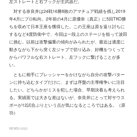
左ストレートと右フックが主武器だ。
対する奈良井は24戦16勝8敗のアマチュア戦績を残し2019
年4月にプロ転向。2年前の4月に原優奈（真正）に5回TKO勝
ちを収めて日本王座を獲得した。この王座は原を返り討ちに
するなど4度防衛中で、今回は一段上のステージを狙って波田
に挑む。以前は攻撃偏重の傾向がみられたが、最近は適度に
動きながら下から突く左ジャブで切り込み、好機をつくって
からパワフルな右ストレート、左フックに繋げることが多
い。
ともに相手にプレッシャーをかけながら自分の攻撃パター
ンに持ち込むタイプだけに、まずは序盤の主導権争いに注目
したい。どちらかがミスを犯した場合、早期決着も考えられ
る。実績面では大きな差はないが、奈良井にとって対サウス
ポーが12試合ぶりという点が気になるところではある。（原
功）
NEWS
(
1032
)