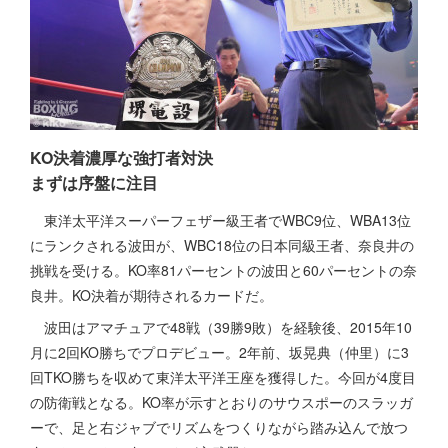
KO決着濃厚な強打者対決
まずは序盤に注目
東洋太平洋スーパーフェザー級王者でWBC9位、WBA13位
にランクされる波田が、WBC18位の日本同級王者、奈良井の
挑戦を受ける。KO率81パーセントの波田と60パーセントの奈
良井。KO決着が期待されるカードだ。
波田はアマチュアで48戦（39勝9敗）を経験後、2015年10
月に2回KO勝ちでプロデビュー。2年前、坂晃典（仲里）に3
回TKO勝ちを収めて東洋太平洋王座を獲得した。今回が4度目
の防衛戦となる。KO率が示すとおりのサウスポーのスラッガ
ーで、足と右ジャブでリズムをつくりながら踏み込んで放つ