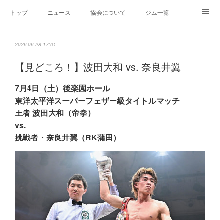
トップ
ニュース
協会について
ジム一覧
新人王戦
新規加盟ジム募集
お問い合わせ
2026.06.28 17:01
グッズ
【見どころ！】波田大和 vs. 奈良井翼
7月4日（土）後楽園ホール
東洋太平洋スーパーフェザー級タイトルマッチ
王者 波田大和（帝拳）
vs.
挑戦者・奈良井翼（RK蒲田）