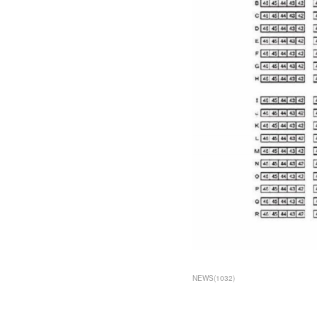
NEWS
(
1032
)