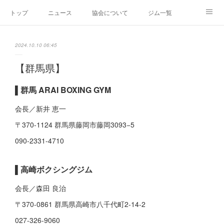
トップ
ニュース
協会について
ジム一覧
新人王戦
新規加盟ジム募集
お問い合わせ
2024.10.10 06:45
グッズ
【群馬県】
▌
群馬 ARAI BOXING GYM
会長／新井 恵一
〒370-1124 群馬県藤岡市藤岡3093−5
090-2331-4710
▌高崎ボクシングジム
会長／森田 良治
〒370-0861 群馬県高崎市八千代町2-14-2
027-326-9060