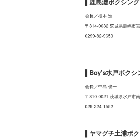
▌鹿島灘ボクシン
会長／根本 進
〒314-0032 茨城県鹿嶋市宮下
0299-82-9653
▌Boy's水戸ボ
会長／中島 俊一
〒310-0021 茨城県水戸
029-224-1552
▌ヤマグチ土浦ボ