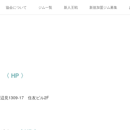
協会について
ジム一覧
新人王戦
新規加盟ジム募集
場
〈 HP 〉
上辺見1309-17 住友ビル2F