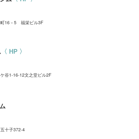
南町16－5 福栄ビル3F
ム
〈 HP 〉
越ケ谷1-16-12文之堂ビル2F
ム
五十子372-4