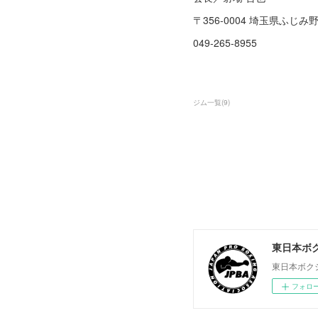
〒356-0004 埼玉県ふじみ野
049-265-8955
ジム一覧
(
9
)
東日本ボ
東日本ボク
フォロ