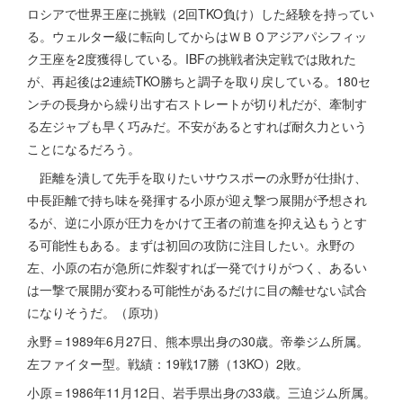
ロシアで世界王座に挑戦（2回TKO負け）した経験を持ってい
る。ウェルター級に転向してからはＷＢＯアジアパシフィッ
ク王座を2度獲得している。IBFの挑戦者決定戦では敗れた
が、再起後は2連続TKO勝ちと調子を取り戻している。180セ
ンチの長身から繰り出す右ストレートが切り札だが、牽制す
る左ジャブも早く巧みだ。不安があるとすれば耐久力という
ことになるだろう。
距離を潰して先手を取りたいサウスポーの永野が仕掛け、
中長距離で持ち味を発揮する小原が迎え撃つ展開が予想され
るが、逆に小原が圧力をかけて王者の前進を抑え込もうとす
る可能性もある。まずは初回の攻防に注目したい。永野の
左、小原の右が急所に炸裂すれば一発でけりがつく、あるい
は一撃で展開が変わる可能性があるだけに目の離せない試合
になりそうだ。（原功）
永野＝1989年6月27日、熊本県出身の30歳。帝拳ジム所属。
左ファイター型。戦績：19戦17勝（13KO）2敗。
小原＝1986年11月12日、岩手県出身の33歳。三迫ジム所属。