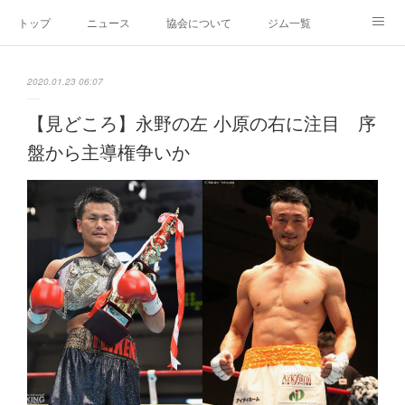
トップ
ニュース
協会について
ジム一覧
新人王戦
新規加盟ジム募集
お問い合わせ
2020.01.23 06:07
グッズ
【見どころ】永野の左 小原の右に注目 序
盤から主導権争いか