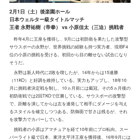
2月1日（土）後楽園ホール
日本ウェルター級タイトルマッチ
王者 永野祐樹（帝拳） vs 小原佳太（三迫）挑戦者
昨年4月に王座を獲得し、9月には初防衛を果たした攻撃型
サウスポーの永野が、世界挑戦の経験も持つ実力者、現IBF4
位の小原の挑戦を受ける。初回から目の離せない試合になり
そうだ。
永野は新人時代に2敗を喫したが、14年からは15連勝
（11KO）と好調を維持している。実力もアップし、18年10
月に挑戦者決定戦を制し、10ヵ月前には戴冠。その5ヵ月後の
初防衛戦では2回TKOで圧勝している。サウスポーの攻撃型
で、距離を潰してからは左を連発して相手にダメージを与え
るスタイルを確立しつつある。防御面で甘さは残るが、それ
を攻撃力でカバーしている。
挑戦者の小原はアマチュアを経て10年前にプロ転向。スー
パーライト級で日本、東洋太平洋王座を獲得後、16年9月には