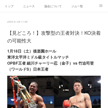
トップ
ニュース
協会について
ジム一覧
新人王戦
新規加盟ジム募集
お問い合わせ
2020.01.09 11:59
グッズ
【見どころ！】攻撃型の王者対決！KO決着
の可能性大
1月18日（土）後楽園ホール
東洋太平洋ミドル級タイトルマッチ
OPBF王者 細川チャーリー忍（金子）vs 竹迫司登
（ワールドS）日本王者