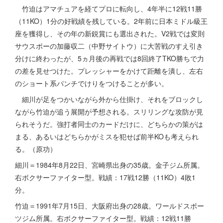
竹迫はアマチュアを経てプロに転向し、4年半に12戦11勝
（11KO）1分の好戦績を残している。2年前に日本ミドル級王
座を獲得し、その年の新鋭賞にも選出された。V2戦では変則
サウスポーの加藤収二（中野サイトウ）に大苦戦のすえ引き
分けに終わったが、5ヵ月後の再戦では8回終了TKO勝ちで力
の差を見せつけた。プレッシャーをかけて距離を潰し、左右
のショート系パンチでけりをつけることが多い。
細川が足をつかいながら外から仕掛け、それをブロックし
ながら竹迫が追う展開が予想される。スリリングな攻防が見
られそうだ。強打者同士のカードだけに、どちらかの策がは
まる、あるいはどちらかがミスを犯せば前半KOも考えられ
る。（原功）
細川＝1984年8月22日、宮崎県出身の35歳。金子ジム所属。
右ボクサーファイター型。戦績：17戦12勝（11KO）4敗1
分。
竹迫＝1991年7月15日、大阪府出身の28歳。ワールドスポー
ツジム所属。右ボクサーファイター型。戦績：12戦11勝