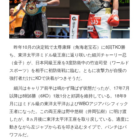
昨年10月の決定戦で太尊康輝（角海老宝石）に8回TKO勝
ち、東洋太平洋ミドル級王座に返り咲いた細川チャーリー忍
（金子）が、日本同級王座を3度防衛中の竹迫司登（ワールド
スポーツ）を相手に初防衛戦に臨む。ともに攻撃力が自慢の
強打者だけにKOで決着がつきそうだ。
細川はキャリア前半は鳴かず飛ばず状態だったが、17年7月
以降は8戦6勝（6KO）1敗1分と好調を維持している。18年9
月にはミドル級の東洋太平洋およびWBOアジアパシフィック
王者になった。この両王座は野中悠樹（井岡弘樹）に明け渡
したが、8ヵ月後に東洋太平洋王座を取り戻している。適度に
動きながら左ジャブから右を叩き込むタイプで、パンチはパ
ワフルだ。