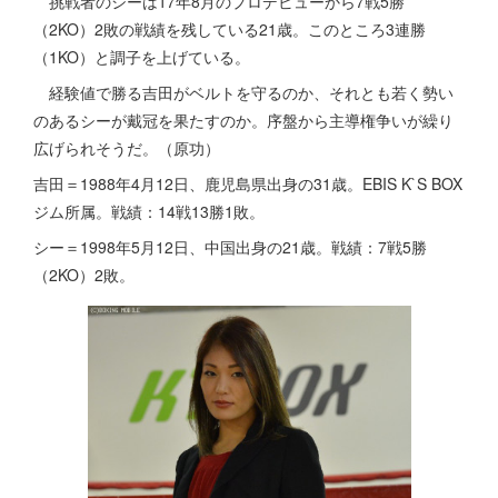
挑戦者のシーは17年8月のプロデビューから7戦5勝
（2KO）2敗の戦績を残している21歳。このところ3連勝
（1KO）と調子を上げている。
経験値で勝る吉田がベルトを守るのか、それとも若く勢い
のあるシーが戴冠を果たすのか。序盤から主導権争いが繰り
広げられそうだ。（原功）
吉田＝1988年4月12日、鹿児島県出身の31歳。EBIS K`S BOX
ジム所属。戦績：14戦13勝1敗。
シー＝1998年5月12日、中国出身の21歳。戦績：7戦5勝
（2KO）2敗。