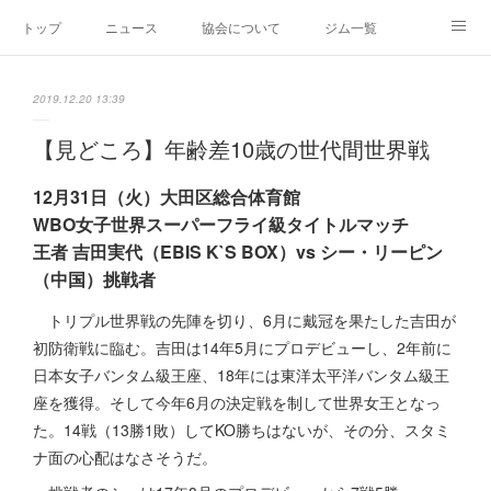
トップ
ニュース
協会について
ジム一覧
新人王戦
新規加盟ジム募集
お問い合わせ
2019.12.20 13:39
グッズ
【見どころ】年齢差10歳の世代間世界戦
12月31日（火）大田区総合体育館
WBO女子世界スーパーフライ級タイトルマッチ
王者 吉田実代（EBIS K`S BOX）vs シー・リーピン
（中国）挑戦者
トリプル世界戦の先陣を切り、6月に戴冠を果たした吉田が
初防衛戦に臨む。吉田は14年5月にプロデビューし、2年前に
日本女子バンタム級王座、18年には東洋太平洋バンタム級王
座を獲得。そして今年6月の決定戦を制して世界女王となっ
た。14戦（13勝1敗）してKO勝ちはないが、その分、スタミ
ナ面の心配はなさそうだ。