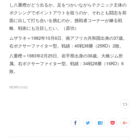
し八重樫がどう出るか。足をつかいながらテクニック主体の
ボクシングでポイントアウトを狙うのか、それとも闘志を前
面に出して打ち合いを挑むのか。挑戦者コーナーが練る戦
略、戦術にも注目したい。（原功）
ムザラネ＝1982年10月6日、南アフリカ共和国出身の37歳。
右ボクサーファイター型。戦績：40戦38勝（25KO）2敗。
八重樫＝1983年2月25日、岩手県出身の36歳。大橋ジム所
属。右ボクサーファイター型。戦績：34戦28勝（16KO）6
敗。
NEWS
(
1032
)