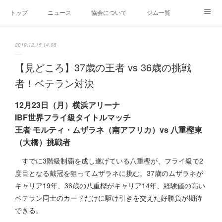
トップ
ニュース
協会について
ジム一覧
新人王戦
新規加盟ジム募集
お問い合わせ
2019.12.15 14:08
グッズ
【見どころ】37歳の王者 vs 36歳の挑戦
者！ベテラン対決
12月23日（月）横浜アリーナ
IBF世界フライ級タイトルマッチ
王者 モルティ・ムザラネ（南アフリカ）vs 八重樫東
（大橋）挑戦者
すでに3階級制覇を成し遂げている八重樫が、フライ級で2
度目となる戴冠を狙ってムザラネに挑む。37歳のムザラネが
キャリア19年、36歳の八重樫がキャリア14年、経験値の高い
ベテラン同士のカードだけに駆け引きを交えた好勝負が期待
できる。