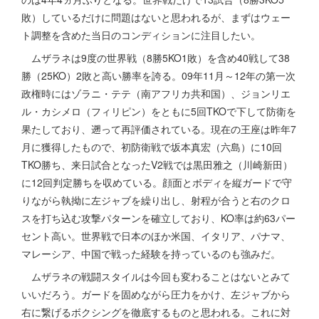
敗）しているだけに問題はないと思われるが、まずはウェー
ト調整を含めた当日のコンディションに注目したい。
ムザラネは9度の世界戦（8勝5KO1敗）を含め40戦して38
勝（25KO）2敗と高い勝率を誇る。09年11月～12年の第一次
政権時にはゾラニ・テテ（南アフリカ共和国）、ジョンリエ
ル・カシメロ（フィリピン）をともに5回TKOで下して防衛を
果たしており、遡って再評価されている。現在の王座は昨年7
月に獲得したもので、初防衛戦で坂本真宏（六島）に10回
TKO勝ち、来日試合となったV2戦では黒田雅之（川崎新田）
に12回判定勝ちを収めている。顔面とボディを縦ガードで守
りながら執拗に左ジャブを繰り出し、射程が合うと右のクロ
スを打ち込む攻撃パターンを確立しており、KO率は約63パー
セント高い。世界戦で日本のほか米国、イタリア、パナマ、
マレーシア、中国で戦った経験を持っているのも強みだ。
ムザラネの戦闘スタイルは今回も変わることはないとみて
いいだろう。ガードを固めながら圧力をかけ、左ジャブから
右に繋げるボクシングを徹底するものと思われる。これに対