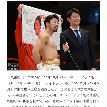
八重樫はミニマム級（11年10月～12年6月）、フライ級
（13年4月～14年9月）、ライトフライ級（15年12月～17年5
月）の順で世界王座を獲得したが、このところ大きな舞台か
ら2年半遠ざかっている。この間、スーパーフライ級の体重で
3連続TKO勝ちを収めている。ちなみにフライ級の体重で戦う
のは4年4ヵ月ぶりとなる。世界戦だけで13試合（8勝3KO5