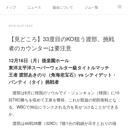
トップ
ニュース
協会について
ジム一覧
新人王戦
新規加盟ジム募集
お問い合わせ
2019.12.07 14:23
グッズ
【見どころ】33度目のKO狙う渡部、挑戦
者のカウンターは要注意
12月16日（月）後楽園ホール
東洋太平洋スーパーウェルター級タイトルマッチ
王者 渡部あきのり（角海老宝石）vs シティデット・
バンティ（タイ）挑戦者
渡部は8月に韓国のソウルでイ・ジュンキョン（韓国）に10
回TKO勝ちを収めて王座を獲得。これが凱旋の初防衛戦とな
る。WBCで36位にランクされる力を見せつけることができる
か。
渡部は46戦38勝（32KO）7敗1分の戦績が示すとおりの強