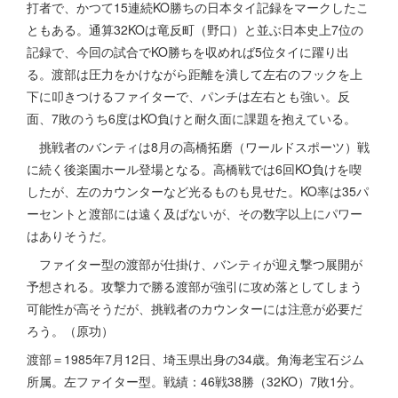
打者で、かつて15連続KO勝ちの日本タイ記録をマークしたこ
ともある。通算32KOは竜反町（野口）と並ぶ日本史上7位の
記録で、今回の試合でKO勝ちを収めれば5位タイに躍り出
る。渡部は圧力をかけながら距離を潰して左右のフックを上
下に叩きつけるファイターで、パンチは左右とも強い。反
面、7敗のうち6度はKO負けと耐久面に課題を抱えている。
挑戦者のバンティは8月の高橋拓磨（ワールドスポーツ）戦
に続く後楽園ホール登場となる。高橋戦では6回KO負けを喫
したが、左のカウンターなど光るものも見せた。KO率は35パ
ーセントと渡部には遠く及ばないが、その数字以上にパワー
はありそうだ。
ファイター型の渡部が仕掛け、バンティが迎え撃つ展開が
予想される。攻撃力で勝る渡部が強引に攻め落としてしまう
可能性が高そうだが、挑戦者のカウンターには注意が必要だ
ろう。（原功）
渡部＝1985年7月12日、埼玉県出身の34歳。角海老宝石ジム
所属。左ファイター型。戦績：46戦38勝（32KO）7敗1分。